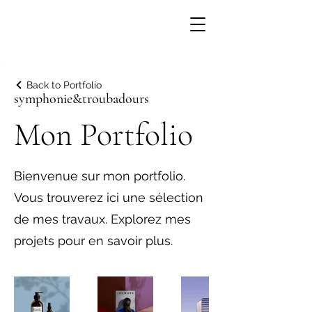
<meta name="google-site-verification"
content="Wwwzl_z84DhBzrM8ExqPmOoUgwEtNRcDcdlY
-bRMc3M" />
Back to Portfolio
symphonie&troubadours
Mon Portfolio
Bienvenue sur mon portfolio.
Vous trouverez ici une sélection
de mes travaux. Explorez mes
projets pour en savoir plus.