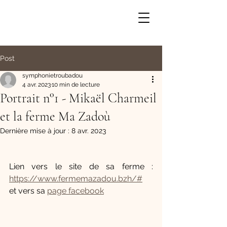
<meta name="google-site-verification"
content="Wwwzl_z84DhBzrM8ExqPmOoUgwEtNRcDcdlY
-bRMc3M" />
Post
symphonie&troubadours
symphonietroubadou
4 avr. 2023
10 min de lecture
Portrait n°1 - Mikaël Charmeil
et la ferme Ma Zadoù
Dernière mise à jour :
8 avr. 2023
Lien vers le site de sa ferme : 
https://www.fermemazadou.bzh/#
et vers sa 
page facebook