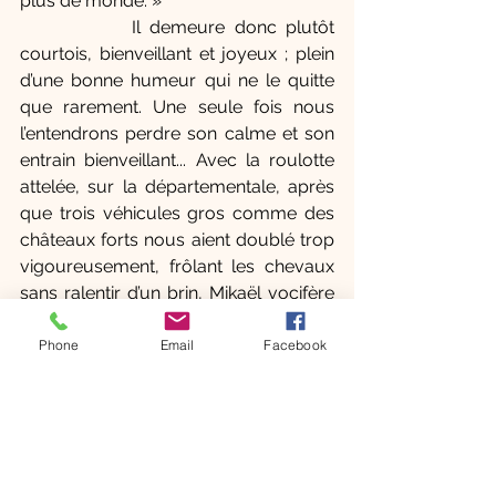
plus de monde. »
            Il demeure donc plutôt 
courtois, bienveillant et joyeux ; plein 
d’une bonne humeur qui ne le quitte 
que rarement. Une seule fois nous 
l’entendrons perdre son calme et son 
entrain bienveillant... Avec la roulotte 
attelée, sur la départementale, après 
que trois véhicules gros comme des 
châteaux forts nous aient doublé trop 
vigoureusement, frôlant les chevaux 
sans ralentir d’un brin, Mikaël vocifère 
dans la plaine : « Bande de co**ards ! 
On va vous remplacer ! »
Phone
Email
Facebook
« On va vous remplacer ! »
Pour lui, ce qui se présentait comme 