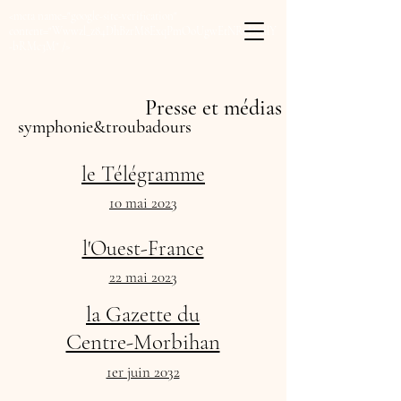
<meta name="google-site-verification"
content="Wwwzl_z84DhBzrM8ExqPmOoUgwEtNRcDcdlY
-bRMc3M" />
Presse et médias
symphonie&troubadours
le Télégramme
10 mai 2023
l'Ouest-France
22 mai 2023
la Gazette du
Centre-Morbihan
1er juin 2032