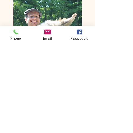
Phone
Email
Facebook
symphonie&troubadours
symphonietroubadours@outlook.fr