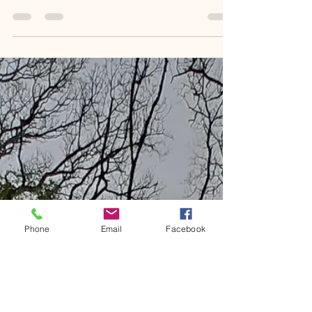
17 mai 2023
7 min de lecture
Seconde lettre de nouvelles : un mois
déjà !
Voici un mois que nous sommes partis, un mois
qui s’est écoulé en un battement de paupières.
Cinq jours après notre départ, l’âne Obélix...
Phone
Email
Facebook