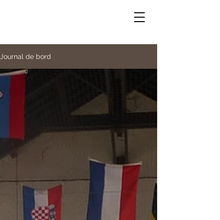
<meta name="google-site-verification"
content="Wwwzl_z84DhBzrM8ExqPmOoUgwEtNRcDcdlY
-bRMc3M" />
Journal de bord
symphonie&troubadours